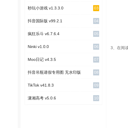
03
秒玩小游戏 v1.3.3.0
04
抖音国际版 v99.2.1
05
疯狂乐斗 v6.7.6.4
06
Ninki v1.0.0
3、在阅
07
Moo日记 v4.3.5
08
抖音吊瓶请假专用图 无水印版
09
TikTok v41.8.3
10
潇湘高考 v5.0.6