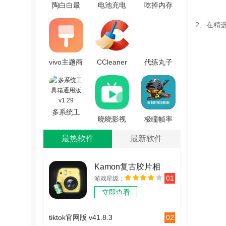
陶白白最
电池充电
吃掉内存
新免费版
语音警报
原版
2、在精
V1.1
官方正版
v5.2.7
v9.0.33
vivo主题商
CCleaner
代练丸子
店软件官
手机免费
手机免费
方正版
版
版 v4.8.2
v1.0
V24.15.1
多系统工
晓晓影视
极瞳帧率
具箱通用
最新免费
助手正版
版 v1.29
最热软件
最新软件
版 V1.0.2
v1.0.1
Kamon复古胶片相
01
游戏星级：
机 v2.2.2
立即查看
02
tiktok官网版 v41.8.3