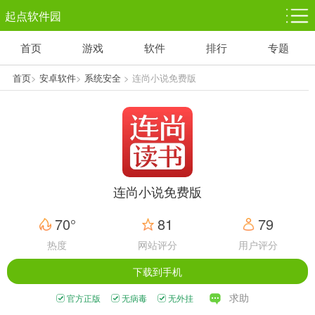
起点软件园
首页
游戏
软件
排行
专题
塔防游戏
休闲益智
体育竞技
1千+款游戏
1万+款游戏
5百+款游戏
首页
>
安卓软件
>
系统安全
> 连尚小说免费版
角色扮演
赛车竞速
动作射击
3千+款游戏
3百+款游戏
3百+款游戏
连尚小说免费版
70°
81
79
热度
网站评分
用户评分
下载到手机
求助
官方正版
无病毒
无外挂