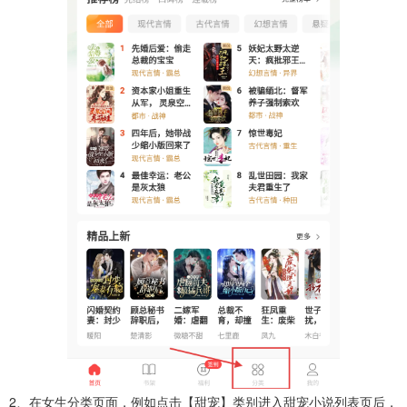
2、在女生分类页面，例如点击【甜宠】类别进入甜宠小说列表页后，