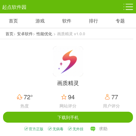
起点软件园
首页
游戏
软件
排行
专题
塔防游戏
休闲益智
体育竞技
1千+款游戏
1万+款游戏
5百+款游戏
首页
>
安卓软件
>
性能优化
> 画质精灵 v1.0.0
角色扮演
赛车竞速
动作射击
3千+款游戏
3百+款游戏
3百+款游戏
画质精灵
72°
94
77
热度
网站评分
用户评分
下载到手机
求助
官方正版
无病毒
无外挂