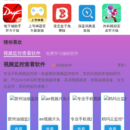
地下城助手
上号神器官
变态盒子免
深蓝词典直
外科模拟安
官方正版
方最新版
费版
装版
卓官方版
猜你喜欢
视频监控查看软件
免费学习编程软件
专业做婚礼策划的软件
视频监控查看软件
更多>
共0款软件
专业手机视频监控是一款超棒的视频监控软件，支持完美的本地拍照功
能，平台24小时实时更新视频录像，高清视频画质，智能连接设备，全方
位监控，更好的监控体验！
胶州油烟监控
ae视频片头大师
专业手机视频监控
鸥玛云监控平
查看
查看
查看
查看