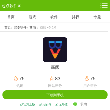
起点软件园
首页
游戏
软件
排行
专题
塔防游戏
休闲益智
体育竞技
1千+款游戏
1万+款游戏
5百+款游戏
首页
>
安卓软件
>
其他
> 霸颜 v5.5.0
角色扮演
赛车竞速
动作射击
3千+款游戏
3百+款游戏
3百+款游戏
霸颜
75°
83
75
热度
网站评分
用户评分
下载到手机
求助
官方正版
无病毒
无外挂