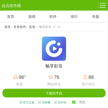
起点软件园
首页
游戏
软件
排行
专题
塔防游戏
休闲益智
体育竞技
1千+款游戏
1万+款游戏
5百+款游戏
首页
>
安卓软件
>
其他
> 畅享影音 v1.13
角色扮演
赛车竞速
动作射击
3千+款游戏
3百+款游戏
3百+款游戏
畅享影音
96°
76
88
热度
网站评分
用户评分
下载到手机
求助
官方正版
无病毒
无外挂