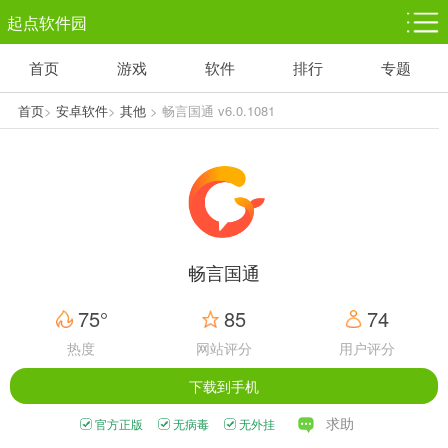
起点软件园
首页
游戏
软件
排行
专题
塔防游戏
休闲益智
体育竞技
1千+款游戏
1万+款游戏
5百+款游戏
首页
>
安卓软件
>
其他
> 畅言国通 v6.0.1081
角色扮演
赛车竞速
动作射击
3千+款游戏
3百+款游戏
3百+款游戏
畅言国通
75°
85
74
热度
网站评分
用户评分
下载到手机
求助
官方正版
无病毒
无外挂