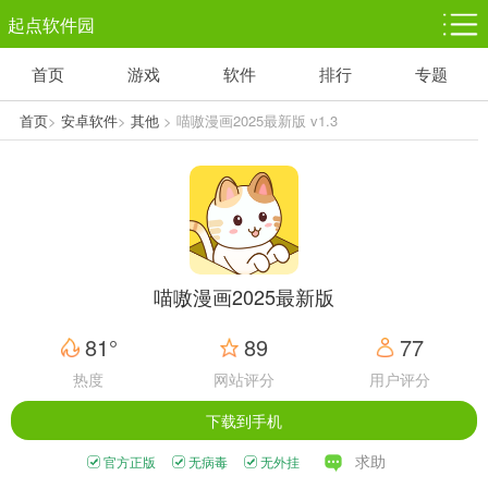
起点软件园
首页
游戏
软件
排行
专题
塔防游戏
休闲益智
体育竞技
1千+款游戏
1万+款游戏
5百+款游戏
首页
>
安卓软件
>
其他
> 喵嗷漫画2025最新版 v1.3
角色扮演
赛车竞速
动作射击
3千+款游戏
3百+款游戏
3百+款游戏
喵嗷漫画2025最新版
81°
89
77
热度
网站评分
用户评分
下载到手机
求助
官方正版
无病毒
无外挂