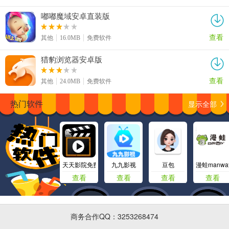
嘟嘟魔域安卓直装版
查看
其他
16.0MB
免费软件
猎豹浏览器安卓版
查看
其他
24.0MB
免费软件
显示全部
热门软件
天天影院免费看电视剧
九九影视
豆包
漫蛙manw
查看
查看
查看
查看
商务合作QQ：3253268474