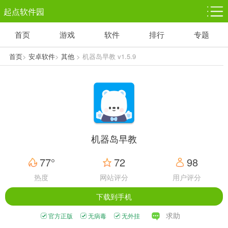
起点软件园
首页
游戏
软件
排行
专题
塔防游戏
休闲益智
体育竞技
1千+款游戏
1万+款游戏
5百+款游戏
首页
>
安卓软件
>
其他
> 机器岛早教 v1.5.9
角色扮演
赛车竞速
动作射击
3千+款游戏
3百+款游戏
3百+款游戏
机器岛早教
77°
72
98
热度
网站评分
用户评分
下载到手机
求助
官方正版
无病毒
无外挂