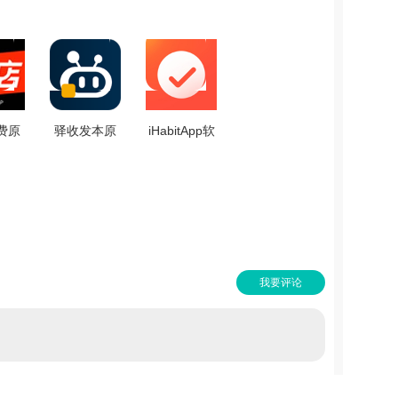
费原
驿收发本原
iHabitApp软
2.0
版 V1.1.69
件无广告版
V0.9.2
我要评论