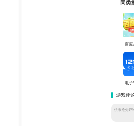
同类
百度
果软
免
V13.
电子
手
游戏评
V2
快来抢先评论