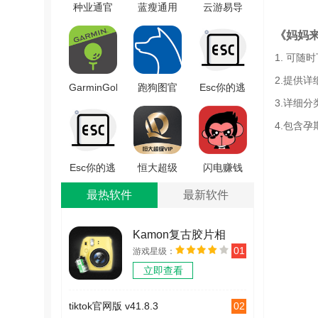
种业通官
蓝瘦通用
云游易导
方版
版 V1.0.0
官方正版
《妈妈
V2.1.2
v1.0
1. 可
2.提供
GarminGolf
跑狗图官
Esc你的逃
3.详细
手机免费
方版
跑神器vivo
版 v3.4.1
V1.2.5
版 V1.3
4.包含
Esc你的逃
恒大超级
闪电赚钱
跑神器最
VIP直装版
安卓免费
最热软件
最新软件
新版 v1.3
V1.5.1
版 v1.0
Kamon复古胶片相
01
游戏星级：
机 v2.2.2
立即查看
02
tiktok官网版 v41.8.3