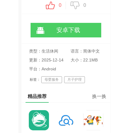
0
0
安卓下载
类型：生活休闲
语言：简体中文
更新：2025-12-14
大小：22.1MB
11:32:22
平台：Android
标签：
母婴服务
月子护理
育儿知识
精品推荐
换一换