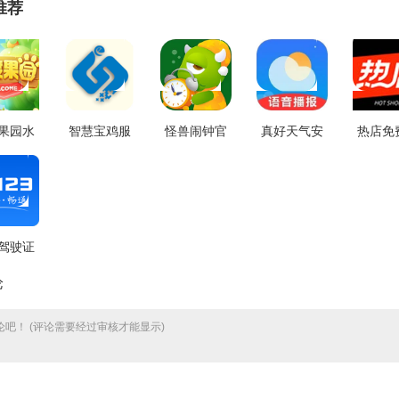
推荐
果园水
智慧宝鸡服
怪兽闹钟官
真好天气安
热店免
件最新
务一点通安
方最新版
卓免费版
版 V2.
费版
卓官方版
v4.1031.32
V2.1.2
5.0.10
V1.0.6
驾驶证
机版
论
.7.4
吧！ (评论需要经过审核才能显示)