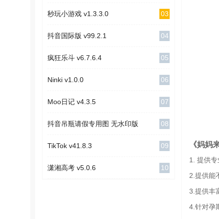
03
秒玩小游戏 v1.3.3.0
04
抖音国际版 v99.2.1
05
疯狂乐斗 v6.7.6.4
06
Ninki v1.0.0
07
Moo日记 v4.3.5
08
抖音吊瓶请假专用图 无水印版
《妈妈
09
TikTok v41.8.3
1. 提
10
潇湘高考 v5.0.6
2.提供
3.提供
4.针对