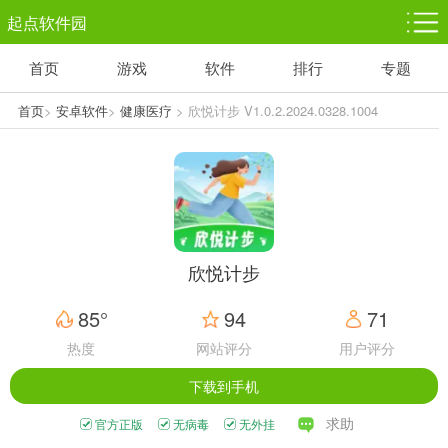
起点软件园
首页
游戏
软件
排行
专题
塔防游戏
休闲益智
体育竞技
1千+款游戏
1万+款游戏
5百+款游戏
首页
>
安卓软件
>
健康医疗
> 欣悦计步 V1.0.2.2024.0328.1004
角色扮演
赛车竞速
动作射击
3千+款游戏
3百+款游戏
3百+款游戏
欣悦计步
85°
94
71
热度
网站评分
用户评分
下载到手机
求助
官方正版
无病毒
无外挂