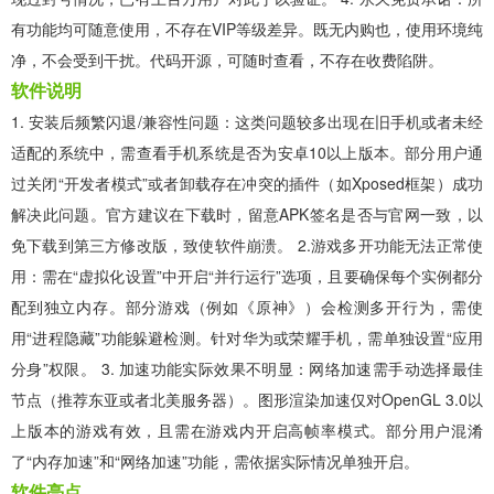
有功能均可随意使用，不存在VIP等级差异。既无内购也，使用环境纯
净，不会受到干扰。代码开源，可随时查看，不存在收费陷阱。
软件说明
1. 安装后频繁闪退/兼容性问题：这类问题较多出现在旧手机或者未经
适配的系统中，需查看手机系统是否为安卓10以上版本。部分用户通
过关闭“开发者模式”或者卸载存在冲突的插件（如Xposed框架）成功
解决此问题。官方建议在下载时，留意APK签名是否与官网一致，以
免下载到第三方修改版，致使软件崩溃。 2.游戏多开功能无法正常使
用：需在“虚拟化设置”中开启“并行运行”选项，且要确保每个实例都分
配到独立内存。部分游戏（例如《原神》）会检测多开行为，需使
用“进程隐藏”功能躲避检测。针对华为或荣耀手机，需单独设置“应用
分身”权限。 3. 加速功能实际效果不明显：网络加速需手动选择最佳
节点（推荐东亚或者北美服务器）。图形渲染加速仅对OpenGL 3.0以
上版本的游戏有效，且需在游戏内开启高帧率模式。部分用户混淆
了“内存加速”和“网络加速”功能，需依据实际情况单独开启。
软件亮点