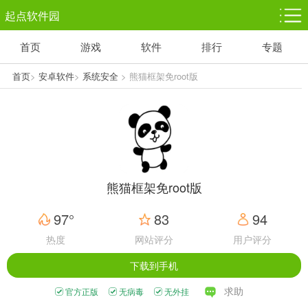
起点软件园
首页
游戏
软件
排行
专题
塔防游戏
休闲益智
体育竞技
1千+款游戏
1万+款游戏
5百+款游戏
首页
>
安卓软件
>
系统安全
> 熊猫框架免root版
角色扮演
赛车竞速
动作射击
3千+款游戏
3百+款游戏
3百+款游戏
熊猫框架免root版
97°
83
94
热度
网站评分
用户评分
下载到手机
求助
官方正版
无病毒
无外挂