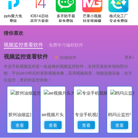
pptv聚力免
IOS14启动
多开助手最
芒果小视频
格式化工厂
费版
器官方最新
新免费版
转发视频赚
安卓免费版
版
钱最新免费
版
猜你喜欢
视频监控查看软件
免费学习编程软件
专业做婚礼策划的软件
视频监控查看软件
更多>
共0款软件
专业手机视频监控是一款超棒的视频监控软件，支持完美的本地拍照功
能，平台24小时实时更新视频录像，高清视频画质，智能连接设备，全方
位监控，更好的监控体验！
胶州油烟监控
ae视频片头大师
专业手机视频监控
鸥玛云监控平
查看
查看
查看
查看