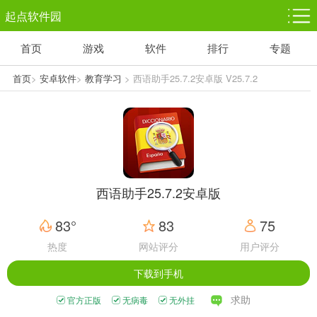
起点软件园
首页
游戏
软件
排行
专题
塔防游戏
休闲益智
体育竞技
1千+款游戏
1万+款游戏
5百+款游戏
首页
>
安卓软件
>
教育学习
> 西语助手25.7.2安卓版 V25.7.2
角色扮演
赛车竞速
动作射击
3千+款游戏
3百+款游戏
3百+款游戏
西语助手25.7.2安卓版
83°
83
75
热度
网站评分
用户评分
下载到手机
求助
官方正版
无病毒
无外挂