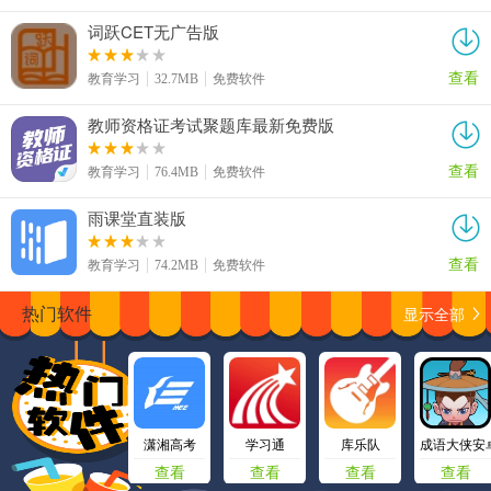
词跃CET无广告版
查看
教育学习
32.7MB
免费软件
教师资格证考试聚题库最新免费版
查看
教育学习
76.4MB
免费软件
雨课堂直装版
查看
教育学习
74.2MB
免费软件
显示全部
热门软件
潇湘高考
学习通
库乐队
成语大侠安
查看
查看
查看
查看