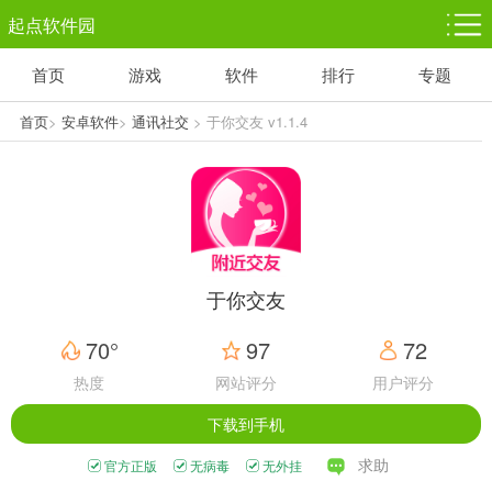
起点软件园
首页
游戏
软件
排行
专题
塔防游戏
休闲益智
体育竞技
1千+款游戏
1万+款游戏
5百+款游戏
首页
>
安卓软件
>
通讯社交
> 于你交友 v1.1.4
角色扮演
赛车竞速
动作射击
3千+款游戏
3百+款游戏
3百+款游戏
于你交友
70°
97
72
热度
网站评分
用户评分
下载到手机
求助
官方正版
无病毒
无外挂