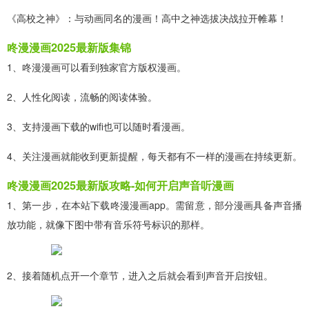
《高校之神》：与动画同名的漫画！高中之神选拔决战拉开帷幕！
咚漫漫画2025最新版集锦
1、咚漫漫画可以看到独家官方版权漫画。
2、人性化阅读，流畅的阅读体验。
3、支持漫画下载的wifi也可以随时看漫画。
4、关注漫画就能收到更新提醒，每天都有不一样的漫画在持续更新。
咚漫漫画2025最新版攻略-如何开启声音听漫画
1、第一步，在本站下载咚漫漫画app。需留意，部分漫画具备声音播
放功能，就像下图中带有音乐符号标识的那样。
2、接着随机点开一个章节，进入之后就会看到声音开启按钮。