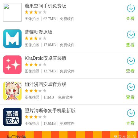
糖果空间手机免费版
查看
图像拍照
62.7MB
免费软件
蓝猫动漫原版
查看
图像拍照
17.0MB
免费软件
KiraDroid安卓直装版
查看
图像拍照
12.7MB
免费软件
姐汁漫画安卓官方版
查看
图像拍照
1.1MB
免费软件
照片清晰修复手机最新版
查看
图像拍照
17.6MB
免费软件
显示全部
热门软件