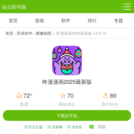
起点软件园
首页
游戏
软件
排行
专题
塔防游戏
休闲益智
体育竞技
1千+款游戏
1万+款游戏
5百+款游戏
首页
>
安卓软件
>
图像拍照
> 咚漫漫画2025最新版 v4.6.70
角色扮演
赛车竞速
动作射击
3千+款游戏
3百+款游戏
3百+款游戏
咚漫漫画2025最新版
72°
70
89
热度
网站评分
用户评分
下载到手机
求助
官方正版
无病毒
无外挂