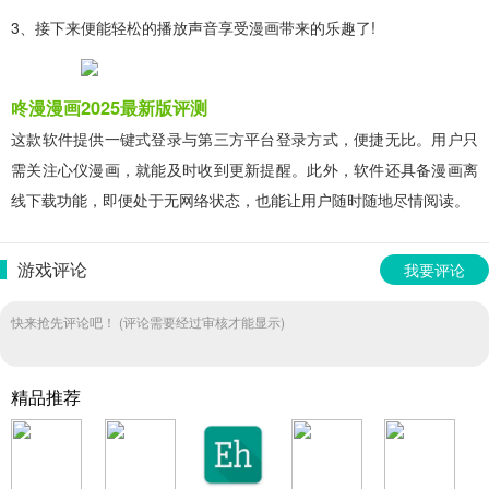
3、接下来便能轻松的播放声音享受漫画带来的乐趣了!
咚漫漫画2025最新版评测
这款软件提供一键式登录与第三方平台登录方式，便捷无比。用户只
需关注心仪漫画，就能及时收到更新提醒。此外，软件还具备漫画离
线下载功能，即便处于无网络状态，也能让用户随时随地尽情阅读。
游戏评论
我要评论
快来抢先评论吧！ (评论需要经过审核才能显示)
精品推荐