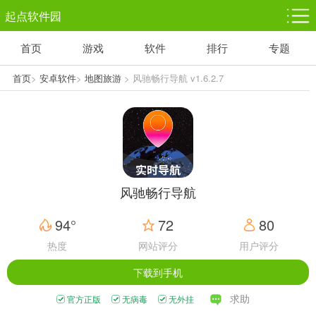
起点软件园
首页
游戏
软件
排行
专题
塔防游戏
休闲益智
体育竞技
1千+款游戏
1万+款游戏
5百+款游戏
首页
>
安卓软件
>
地图旅游
> 风驰畅行导航 v1.6.2.7
角色扮演
赛车竞速
动作射击
3千+款游戏
3百+款游戏
3百+款游戏
风驰畅行导航
94°
72
80
热度
网站评分
用户评分
下载到手机
求助
官方正版
无病毒
无外挂