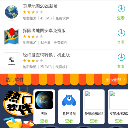
卫星地图2026新版
查看
地图旅游
41.5MB
免费软件
探险者地图安卓免费版
查看
地图旅游
4.9MB
免费软件
经纬度查询转换手机正版
查看
地图旅游
25.2MB
免费软件
显示全部
热门软件
天眼
龙轩导航
爱编辑剪辑制作最新版
实景地图20
查看
查看
查看
查看