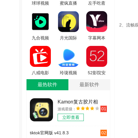
球球视频
蜜疯直播
左手吃斋
安卓官方
官方最新
手机最新
版 V2.2.1
版 V3.9.2
版 V1.5.0
2、流畅
九合视频
月光国际
字幕网本
本正版
手机正版
应用官方
V4.3.0
V3.3.4
最新版
V1.4.2
八戒电影
玲珑视频
52影院安
网原版
官方最新
卓免费版
最热软件
最新软件
V1.0
版
V2.6
V1.0.4.2
Kamon复古胶片相
01
游戏星级：
机 v2.2.2
立即查看
02
tiktok官网版 v41.8.3