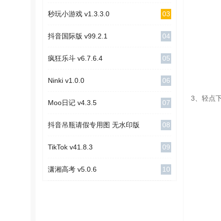
03
秒玩小游戏 v1.3.3.0
04
抖音国际版 v99.2.1
05
疯狂乐斗 v6.7.6.4
06
Ninki v1.0.0
3、轻点
07
Moo日记 v4.3.5
08
抖音吊瓶请假专用图 无水印版
09
TikTok v41.8.3
10
潇湘高考 v5.0.6