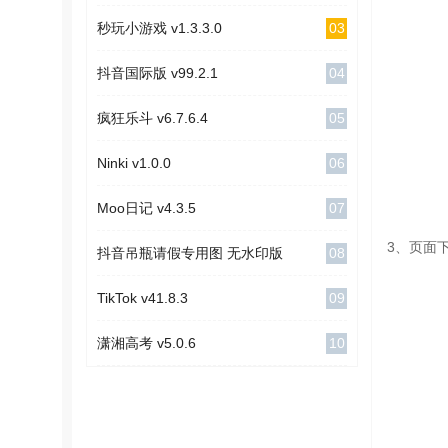
03
秒玩小游戏 v1.3.3.0
04
抖音国际版 v99.2.1
05
疯狂乐斗 v6.7.6.4
06
Ninki v1.0.0
07
Moo日记 v4.3.5
3、页面
08
抖音吊瓶请假专用图 无水印版
09
TikTok v41.8.3
10
潇湘高考 v5.0.6