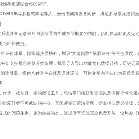
能推荐更加贴合你的需求。
TXT/EPUB等多格式本地导入，云端书架跨设备同步，满足多场景无缝
能
签系统具备记录最后阅读位置与生成章节概要的功能，搭配自动翻页及定
更为轻松便捷。
多维评价体系，除常规热度榜外，增设"文笔指数""脑洞评分"等特色维度
化书架支持颜色标签分类管理，批量导入导出功能简化数据迁移，历史记录
AI朗读引擎，提供八种音色选择及语速调节，可将文字内容转化为高质量
评
，作为一款别具一格的阅读工具，凭借零门槛获取资源以及深度个性化服
小说爱好者不可或缺的神器。其阅读界面简洁清爽，还支持自定义排版，
浸式的阅读乐趣。更为重要的是，这里所有资源完全免费开放，让热爱书