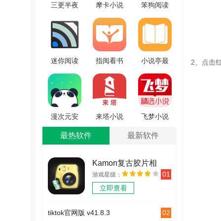
三更半夜
摩卡小说
笨狗阅读
免费版
阅读器官
免费原版
V3.00.00
方版
V1.3.16
V2.9.0
迷你阅读
指阅看书
小说亭最
2、点击
器通用版
通用版
新版
V3.3.1
V3.0.4.3
v2.8.0
漫次元安
来塔小说
飞梦小说
卓官方版
直装版
正版
最热软件
最新软件
V3.88.03
V1.3.4
V3.22
Kamon复古胶片相
01
游戏星级：
机 v2.2.2
立即查看
02
tiktok官网版 v41.8.3