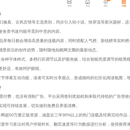
色
盖玄幻修真、古风言情等主流类别，同步引入轻小说、快穿流等新兴题材，
使各类书迷均能寻觅到中意的内容。
创作品库每日都会增添高质量的连载内容，同时搭配人气榜、新锐榜等实时
感受前沿的创作趋势，随时随地知晓网文圈的最新动态。
十余种字体样式、多档行距调节以及护眼色板，结合智能亮度调节的暗黑
更舒适，有效呵护眼睛。
章节弹幕互动功能，读者可实时分享观点，形成独特的社区化阅读氛围，
势
程无需付费，也没有强制广告。平台采用签到奖励机制来取代传统的广告营
实现可持续发展，切实做到免费且界面清爽。
全网超50万册正版资源，涵盖近三年90%以上的热门连载及经典完结作
深度学习算法对用户停留时长、翻页速度等行为数据进行分析，使得推荐准