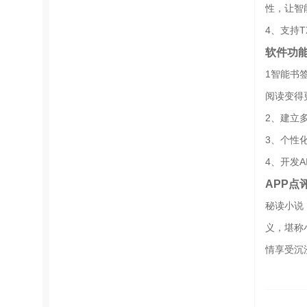
性，让智
4、支持
软件功
1智能书
阅读变得
2、建立
3、个性
4、开发
APP点
秘读小说
义，堪称
情享受沉