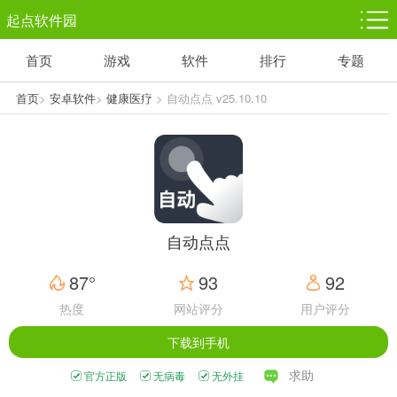
起点软件园
首页
游戏
软件
排行
专题
塔防游戏
休闲益智
体育竞技
1千+款游戏
1万+款游戏
5百+款游戏
首页
>
安卓软件
>
健康医疗
> 自动点点 v25.10.10
角色扮演
赛车竞速
动作射击
3千+款游戏
3百+款游戏
3百+款游戏
自动点点
87°
93
92
热度
网站评分
用户评分
下载到手机
求助
官方正版
无病毒
无外挂