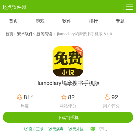
起点软件园
首页
游戏
软件
排行
专题
塔防游戏
休闲益智
体育竞技
1千+款游戏
1万+款游戏
5百+款游戏
首页
>
安卓软件
>
新闻阅读
> jiumodiary鸠摩搜书手机版 V1.0
角色扮演
赛车竞速
动作射击
3千+款游戏
3百+款游戏
3百+款游戏
jiumodiary鸠摩搜书手机版
81°
82
92
热度
网站评分
用户评分
下载到手机
求助
官方正版
无病毒
无外挂