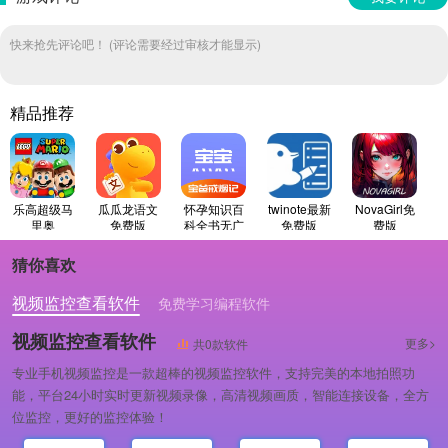
快来抢先评论吧！ (评论需要经过审核才能显示)
精品推荐
乐高超级马
瓜瓜龙语文
怀孕知识百
twinote最新
NovaGirl免
里奥
免费版
科全书无广
免费版
费版
(LEGOSuperMario)
告版
原版
猜你喜欢
视频监控查看软件
免费学习编程软件
专业做婚礼策划的软件
视频监控查看软件
更多>
共0款软件
专业手机视频监控是一款超棒的视频监控软件，支持完美的本地拍照功
能，平台24小时实时更新视频录像，高清视频画质，智能连接设备，全方
位监控，更好的监控体验！