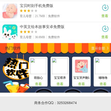
宝贝时刻手机免费版
查看
育儿母婴
21.7MB
免费软件
中英文绘本故事安卓免费版
查看
育儿母婴
30.8MB
免费软件
显示全部
热门软件
萌胎心
宝宝喂养
宝宝哭声翻译器
嘟噜噜
查看
查看
查看
查看
商务合作QQ：3253268474