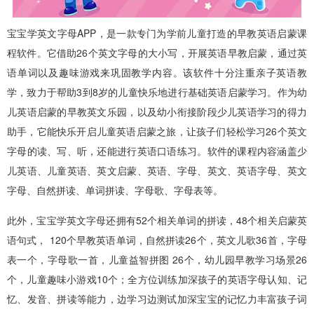
宝宝学英文字母APP，是一款专门为学前儿童打造的早教英语启蒙课
程软件。它借助26个英文字母的大小写，开展英语早教启蒙，通过英
语单词以及趣味游戏来巩固教学内容。该软件十分注重亲子英语教
学，致力于帮助3到8岁的儿童快乐地进行基础英语启蒙学习。作为幼
儿英语启蒙的早教英文乐园，以及幼小衔接阶段少儿英语学习的得力
助手，它能快乐开启儿童英语启蒙之旅，让孩子们轻松学习26个英文
字母的读、写、听，还能进行英语口语练习。软件的课程内容涵盖少
儿英语、儿童英语、英文启蒙、英语、字母、英文、英语字母、英文
字母、自然拼读、单词拼读、字母歌、字母表等。
此外，宝宝学英文字母还拥有52个相关单词的拼读，48个相关启蒙英
语句式， 120个早教英语单词，自然拼读26个，英文儿歌36首，字母
表一个，字母歌一首，儿童益智拼图 26个，幼儿园早教学习场景26
个，儿童趣味小游戏10个；全方位训练加深孩子的英语字母认知、记
忆、发音、拼读等能力，边学习边测试加深宝宝的记忆力丰富孩子词