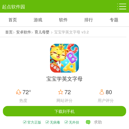
起点软件园
首页
游戏
软件
排行
专题
塔防游戏
休闲益智
体育竞技
1千+款游戏
1万+款游戏
5百+款游戏
首页
>
安卓软件
>
育儿母婴
> 宝宝学英文字母 v3.2
角色扮演
赛车竞速
动作射击
3千+款游戏
3百+款游戏
3百+款游戏
宝宝学英文字母
72°
72
80
热度
网站评分
用户评分
下载到手机
求助
官方正版
无病毒
无外挂