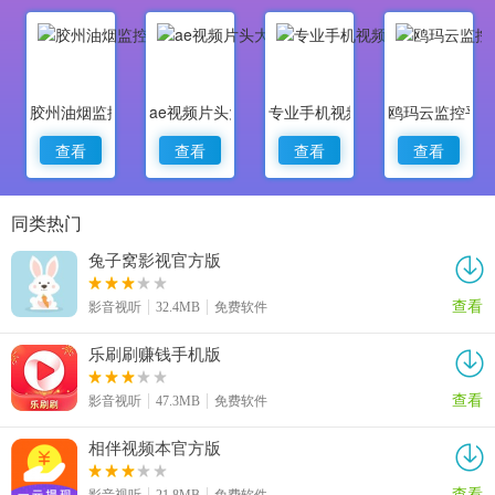
胶州油烟监控
ae视频片头大师
专业手机视频监控
鸥玛云监控平
查看
查看
查看
查看
同类热门
兔子窝影视官方版
查看
影音视听
32.4MB
免费软件
乐刷刷赚钱手机版
查看
影音视听
47.3MB
免费软件
相伴视频本官方版
查看
影音视听
21.8MB
免费软件