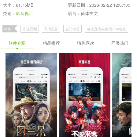
大小：61.75MB
更新日期：2026-02-22 12:07:05
类别：
影音视听
语言：简体中文
标签
乐视视频
高清追剧
热门综艺
电视直播与点播App合集
软件介绍
精品推荐
猜你喜欢
同类热门