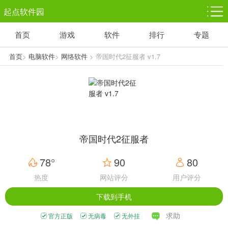
起点软件园
首页
游戏
软件
排行
专题
塔防游戏
休闲益智
体育竞技
1千+款游戏
1万+款游戏
5百+款游戏
首页
>
电脑软件
>
网络软件
> 帝国时代2征服者 v1.7
角色扮演
赛车竞速
动作射击
3千+款游戏
3百+款游戏
3百+款游戏
帝国时代2征服者
78°
90
80
热度
网站评分
用户评分
下载到手机
求助
官方正版
无病毒
无外挂