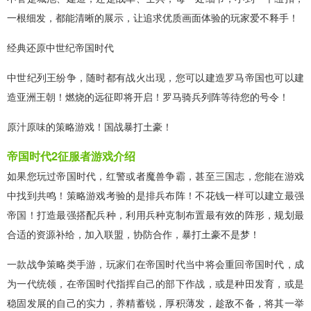
一根细发，都能清晰的展示，让追求优质画面体验的玩家爱不释手！
经典还原中世纪帝国时代
中世纪列王纷争，随时都有战火出现，您可以建造罗马帝国也可以建
造亚洲王朝！燃烧的远征即将开启！罗马骑兵列阵等待您的号令！
原汁原味的策略游戏！国战暴打土豪！
帝国时代2征服者游戏介绍
如果您玩过帝国时代，红警或者魔兽争霸，甚至三国志，您能在游戏
中找到共鸣！策略游戏考验的是排兵布阵！不花钱一样可以建立最强
帝国！打造最强搭配兵种，利用兵种克制布置最有效的阵形，规划最
合适的资源补给，加入联盟，协防合作，暴打土豪不是梦！
一款战争策略类手游，玩家们在帝国时代当中将会重回帝国时代，成
为一代统领，在帝国时代指挥自己的部下作战，或是种田发育，或是
稳固发展的自己的实力，养精蓄锐，厚积薄发，趁敌不备，将其一举