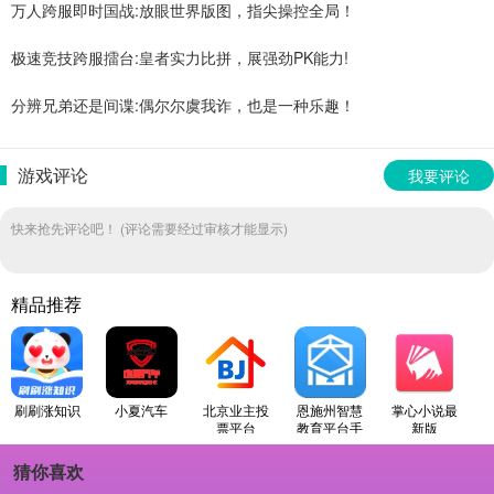
万人跨服即时国战:放眼世界版图，指尖操控全局！
极速竞技跨服擂台:皇者实力比拼，展强劲PK能力!
分辨兄弟还是间谍:偶尔尔虞我诈，也是一种乐趣！
游戏评论
我要评论
快来抢先评论吧！ (评论需要经过审核才能显示)
精品推荐
刷刷涨知识
小夏汽车
北京业主投
恩施州智慧
掌心小说最
票平台
教育平台手
新版
机版
猜你喜欢