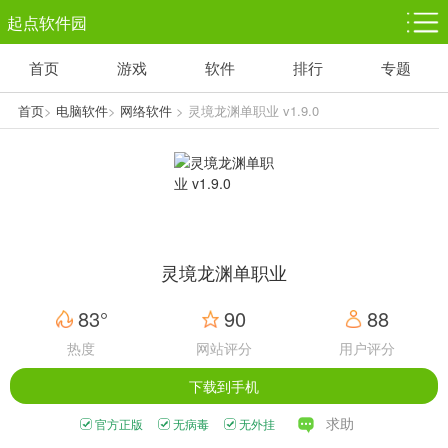
起点软件园
首页
游戏
软件
排行
专题
塔防游戏
休闲益智
体育竞技
1千+款游戏
1万+款游戏
5百+款游戏
首页
>
电脑软件
>
网络软件
> 灵境龙渊单职业 v1.9.0
角色扮演
赛车竞速
动作射击
3千+款游戏
3百+款游戏
3百+款游戏
灵境龙渊单职业
83°
90
88
热度
网站评分
用户评分
下载到手机
求助
官方正版
无病毒
无外挂