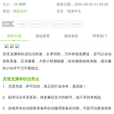
大小：18.5MB
更新日期：2026-08-02 01:43:06
类别：
网络软件
语言：简体中文
标签
傳奇
单职业手游
自由交易
全屏切割
单职业传奇手游合集推荐
单职业刀刀光柱传奇合集
软件介绍
精品推荐
猜你喜欢
同类热门
好玩的高爆合击单职业传奇作品下载
热门的打金单职业传奇手机版大全
好玩的单职业合击传奇作品排行
灵境龙渊单职业玩法刺激，全屏切割，万件神器免费送，还可以自动
拾取装备，百倍爆量，大怪小怪都能爆，给你极致游戏体验，感兴趣
的小伙伴千万不要错过。
灵境龙渊单职业亮点
1、无需充值，即可玩转，真正的打金传奇，真回收！
2、副本玩法丰富多彩，很多象征实力的称号、战斗等你来挑战。
3、游戏具有自动拾取装备和自动修理装备的功能，可提升玩家游戏体