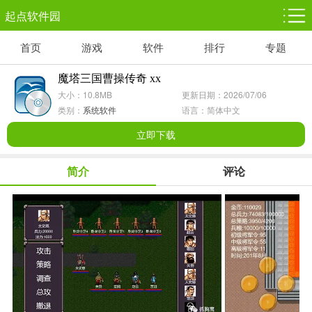
起点软件园
首页
游戏
软件
排行
专题
塔防游戏
休闲益智
体育竞技
1千+款游戏
1万+款游戏
5百+款游戏
魔塔三国曹操传奇 xx
大小：10.8MB
更新日期：2026/07/06
角色扮演
赛车竞速
动作射击
类别：
系统软件
语言：简体中文
3千+款游戏
3百+款游戏
3百+款游戏
立即下载
简介
评论