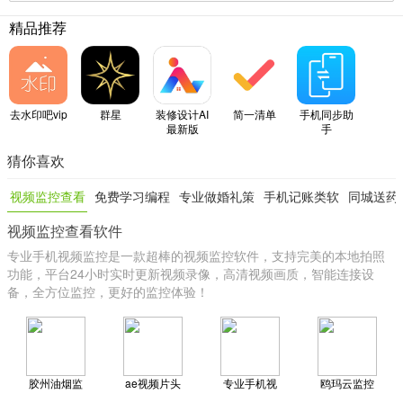
精品推荐
去水印吧vip
群星
装修设计AI
简一清单
手机同步助
最新版
手
猜你喜欢
视频监控查看
免费学习编程
专业做婚礼策
手机记账类软
同城送药
视频监控查看软件
软件
软件
划的软件
件
app
专业手机视频监控是一款超棒的视频监控软件，支持完美的本地拍照
功能，平台24小时实时更新视频录像，高清视频画质，智能连接设
备，全方位监控，更好的监控体验！
胶州油烟监
ae视频片头
专业手机视
鸥玛云监控
控
大师
频监控
平台