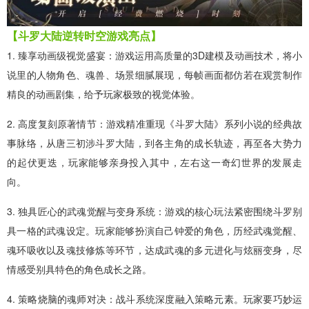
【斗罗大陆逆转时空游戏亮点】
1. 臻享动画级视觉盛宴：游戏运用高质量的3D建模及动画技术，将小
说里的人物角色、魂兽、场景细腻展现，每帧画面都仿若在观赏制作
精良的动画剧集，给予玩家极致的视觉体验。
2. 高度复刻原著情节：游戏精准重现《斗罗大陆》系列小说的经典故
事脉络，从唐三初涉斗罗大陆，到各主角的成长轨迹，再至各大势力
的起伏更迭，玩家能够亲身投入其中，左右这一奇幻世界的发展走
向。
3. 独具匠心的武魂觉醒与变身系统：游戏的核心玩法紧密围绕斗罗别
具一格的武魂设定。玩家能够扮演自己钟爱的角色，历经武魂觉醒、
魂环吸收以及魂技修炼等环节，达成武魂的多元进化与炫丽变身，尽
情感受别具特色的角色成长之路。
4. 策略烧脑的魂师对决：战斗系统深度融入策略元素。玩家要巧妙运