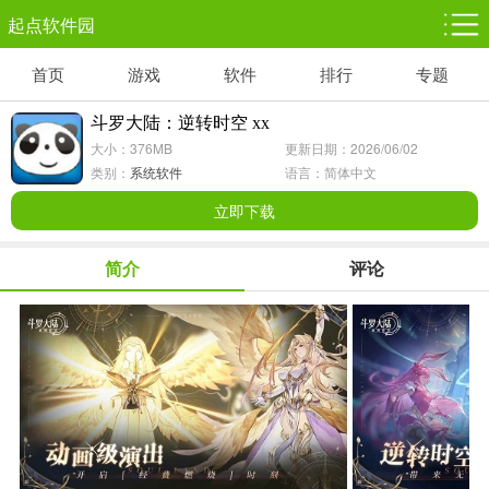
起点软件园
首页
游戏
软件
排行
专题
塔防游戏
休闲益智
体育竞技
1千+款游戏
1万+款游戏
5百+款游戏
斗罗大陆：逆转时空 xx
大小：376MB
更新日期：2026/06/02
角色扮演
赛车竞速
动作射击
类别：
系统软件
语言：简体中文
3千+款游戏
3百+款游戏
3百+款游戏
立即下载
简介
评论