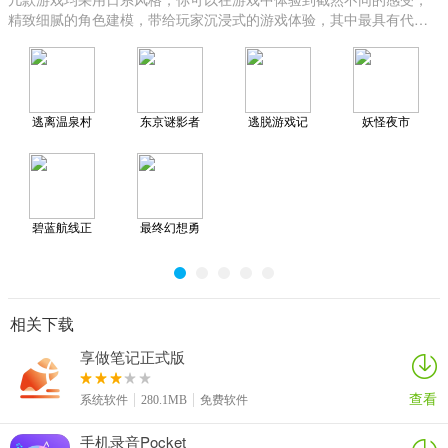
精致细腻的角色建模，带给玩家沉浸式的游戏体验，其中最具有代表
性的就是2024好玩的日系风格角色扮演游戏合集，喜欢这类游戏的小
伙伴，快来下载吧！
逃离温泉村
东京谜影者
逃脱游戏记
妖怪夜市
忆的房间
碧蓝航线正
最终幻想勇
式版
气启示录
相关下载
享做笔记正式版
查看
系统软件
280.1MB
免费软件
手机录音Pocket