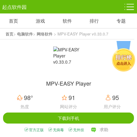
起点软件园
首页
游戏
软件
排行
专题
塔防游戏
休闲益智
体育竞技
1千+款游戏
1万+款游戏
5百+款游戏
首页
>
电脑软件
>
网络软件
> MPV-EASY Player v0.33.0.7
角色扮演
赛车竞速
动作射击
3千+款游戏
3百+款游戏
3百+款游戏
MPV-EASY Player
98°
91
95
热度
网站评分
用户评分
下载到手机
求助
官方正版
无病毒
无外挂