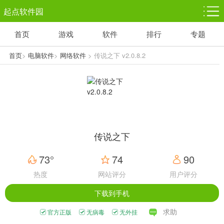
起点软件园
首页
游戏
软件
排行
专题
塔防游戏
休闲益智
体育竞技
1千+款游戏
1万+款游戏
5百+款游戏
首页
>
电脑软件
>
网络软件
> 传说之下 v2.0.8.2
角色扮演
赛车竞速
动作射击
3千+款游戏
3百+款游戏
3百+款游戏
传说之下
73°
74
90
热度
网站评分
用户评分
下载到手机
求助
官方正版
无病毒
无外挂