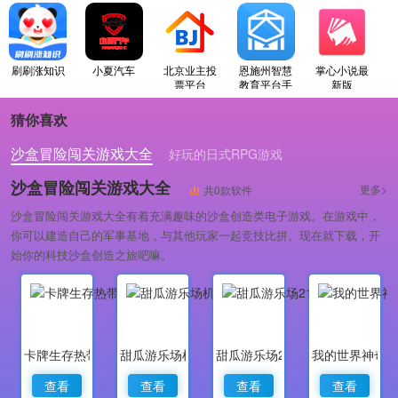
刷刷涨知识
小夏汽车
北京业主投
恩施州智慧
掌心小说最
票平台
教育平台手
新版
机版
猜你喜欢
沙盒冒险闯关游戏大全
好玩的日式RPG游戏
卡通风格的冒险闯关类游戏
沙盒冒险闯关游戏大全
更多>
共0款软件
沙盒冒险闯关游戏大全有着充满趣味的沙盒创造类电子游戏。在游戏中，
你可以建造自己的军事基地，与其他玩家一起竞技比拼。现在就下载，开
始你的科技沙盒创造之旅吧嘛。
卡牌生存热带岛屿
甜瓜游乐场机器人模组版
甜瓜游乐场21.1国际版
我的世界神奇宝
查看
查看
查看
查看