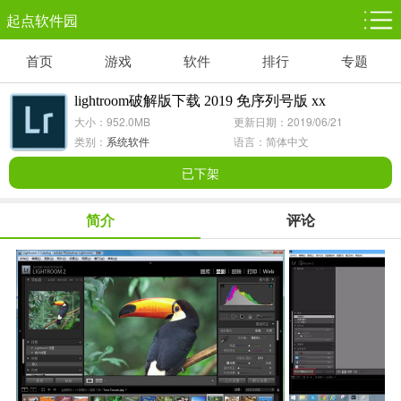
起点软件园
首页
游戏
软件
排行
专题
塔防游戏
休闲益智
体育竞技
1千+款游戏
1万+款游戏
5百+款游戏
lightroom破解版下载 2019 免序列号版 xx
大小：952.0MB
更新日期：2019/06/21
角色扮演
赛车竞速
动作射击
类别：
系统软件
语言：简体中文
3千+款游戏
3百+款游戏
3百+款游戏
已下架
简介
评论