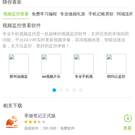
猜你喜欢
视频监控查看
免费学习编程
专业做婚礼策
手机记账类软
同城送药
视频监控查看软件
软件
软件
划的软件
件
app
专业手机视频监控是一款超棒的视频监控软件，支持完美的本地拍照
功能，平台24小时实时更新视频录像，高清视频画质，智能连接设
备，全方位监控，更好的监控体验！
胶州油烟监
ae视频片头
专业手机视
鸥玛云监控
控
大师
频监控
平台
相关下载
享做笔记正式版
查看
系统软件
280.1MB
免费软件