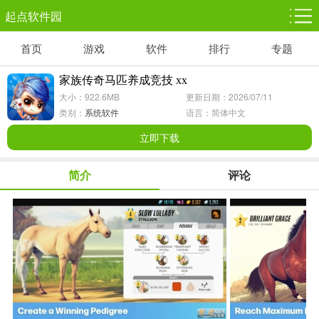
起点软件园
首页
游戏
软件
排行
专题
塔防游戏
休闲益智
体育竞技
1千+款游戏
1万+款游戏
5百+款游戏
家族传奇马匹养成竞技 xx
大小：922.6MB
更新日期：2026/07/11
角色扮演
赛车竞速
动作射击
类别：
系统软件
语言：简体中文
3千+款游戏
3百+款游戏
3百+款游戏
立即下载
简介
评论