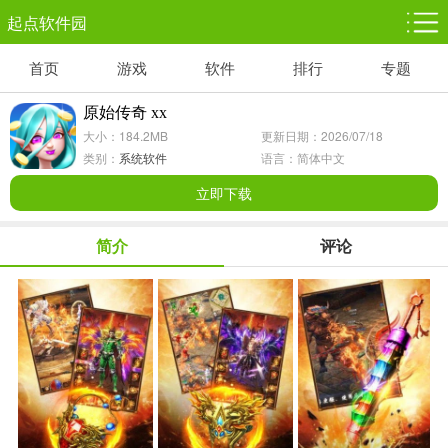
起点软件园
首页
游戏
软件
排行
专题
塔防游戏
休闲益智
体育竞技
1千+款游戏
1万+款游戏
5百+款游戏
原始传奇 xx
大小：184.2MB
更新日期：2026/07/18
角色扮演
赛车竞速
动作射击
类别：
系统软件
语言：简体中文
3千+款游戏
3百+款游戏
3百+款游戏
立即下载
简介
评论