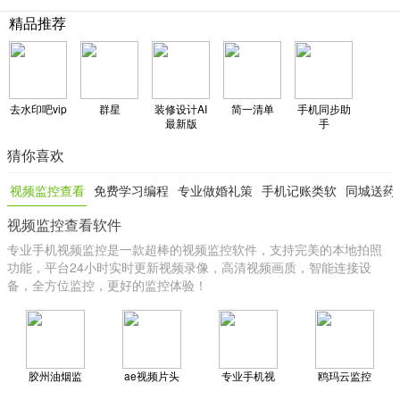
精品推荐
去水印吧vip
群星
装修设计AI
简一清单
手机同步助
最新版
手
猜你喜欢
视频监控查看
免费学习编程
专业做婚礼策
手机记账类软
同城送药
视频监控查看软件
软件
软件
划的软件
件
app
专业手机视频监控是一款超棒的视频监控软件，支持完美的本地拍照
功能，平台24小时实时更新视频录像，高清视频画质，智能连接设
备，全方位监控，更好的监控体验！
胶州油烟监
ae视频片头
专业手机视
鸥玛云监控
控
大师
频监控
平台