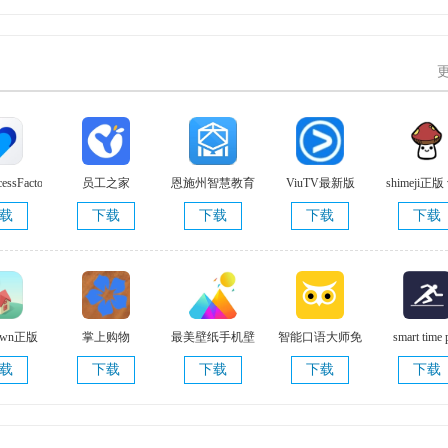
essFactorsmobile
员工之家
恩施州智慧教育
ViuTV最新版
shimeji正版 
.2.6
平台手机版
载
下载
下载
下载
下载
v2.2.4.010 最新
版
Town正版
掌上购物
最美壁纸手机壁
智能口语大师免
smart time 
4.1
纸 免费版 v1.5.8
费版 v2.5.2 安卓
V2.0.5.0
载
下载
下载
下载
下载
免费版
版