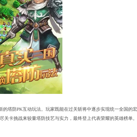
新的塔防PK互动玩法。玩家既能在过关斩将中逐步实现统一全国的
无尽关卡挑战来较量塔防技艺与实力，最终登上代表荣耀的英雄榜单