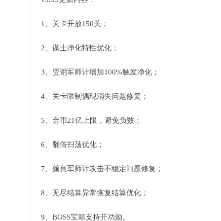
1、关卡开放150关；
2、谋士净化特性优化；
3、贾诩军师计增加100%触发净化；
4、关卡限制偶现消失问题修复；
5、金币21亿上限，避免负数；
6、翻倍扫荡优化；
7、颜良军师计攻击不稳定问题修复；
8、无尽结算异常恢复结算优化；
9、BOSS宝箱支持开功勋。