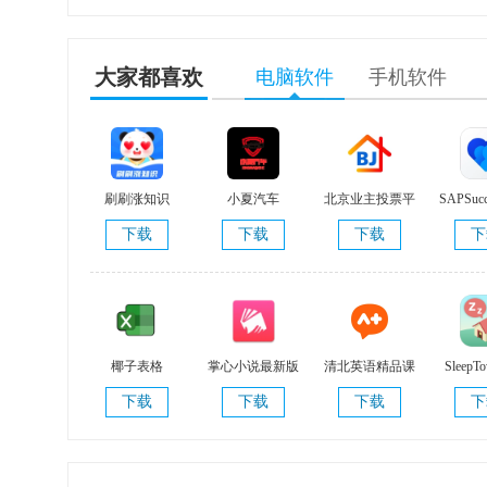
大家都喜欢
电脑软件
手机软件
刷刷涨知识
小夏汽车
北京业主投票平
SAPSucc
V1.0.1
台 V3.2.16
v15
下载
下载
下载
下
椰子表格
掌心小说最新版
清北英语精品课
Sleep
V3.
下载
下载
下载
下