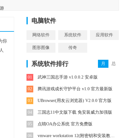
游
合集
电脑软件
网络软件
系统软件
应用软件
为你
图形图像
传奇
人
系统软件排行
月
总
01
武神三国志手游 v1.0.0.2 安卓版
02
腾讯游戏成长守护平台 v1.0 官方最新版
03
UBrowser(用友云浏览器) V2.0.0 官方版
04
三国志11中文版下载 免安装威力加强版
05
点睛OA办公系统 官方免费版
06
vmware workstation 12(附密钥和安装教程) v17.5.1