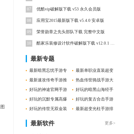
07
优酷vip破解版下载 v53 永久会员版
08
应用宝2015最新版下载 v5.4.0 安卓版
09
荣誉勋章之先头部队下载 完整中文版
10
酷家乐装修设计软件破解版下载 v12.0.1 免费版
最新专题
最新暗黑忘忧手游专
最新单职业直装超变
区
最新速攻传奇手游推
手游排行
热血传世骑战手游大
荐
好玩的神途官网手游
全
好玩的暗黑山海经手
集锦
好玩的沉默专属高爆
游合集
好玩的复古合击手游
宏图
手游推荐
好玩的传世无双金装
集锦
最新超变光柱手游排
。
手游大全
行
最新软件
更多>