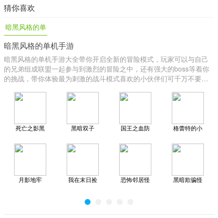
猜你喜欢
暗黑风格的单
暗黑风格的单机手游
机手游
暗黑风格的单机手游大全带你开启全新的冒险模式，玩家可以与自己
的兄弟组成联盟一起参与到激烈的冒险之中，还有强大的boss等着你
的挑战，带你体验最为刺激的战斗模式喜欢的小伙伴们可千万不要在
犹豫错过，多线成长计划实施，还有精彩的打金搬砖副本等你来加
入，不要错过了哦。
死亡之影黑
黑暗双子
国王之血防
格蕾特的小
暗骑士
御
屋
月影地牢
我在末日捡
恐怖邻居怪
黑暗欺骗怪
垃圾
谈
物与凡人