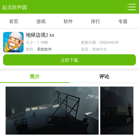
起点软件园
首页
游戏
软件
排行
专题
塔防游戏
休闲益智
体育竞技
1千+款游戏
1万+款游戏
5百+款游戏
地狱边境2 xx
大小：1.1MB
更新日期：2026/06/02
角色扮演
赛车竞速
动作射击
类别：
系统软件
语言：简体中文
3千+款游戏
3百+款游戏
3百+款游戏
立即下载
简介
评论