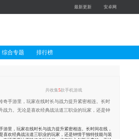
最新更新
安卓网
综合专题
排行榜
共收集
5
款手机游戏
传奇手游里，玩家在线时长与战力提升紧密相连。长时
升战力。无论是喜欢经典战法道三职业的玩家，还是钟
。合集内包含多种版本，有还原原汁原味传奇玩法的，
岁月，还是新玩家，渴望探索传奇世界的魅力，都能在
手游里，玩家在线时长与战力提升紧密相连。长时间在线，
是喜欢经典战法道三职业的玩家，还是钟情于独特技能与装
游，开启精彩的游戏之旅。