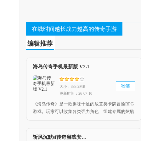
在线时间越长战力越高的传奇手游
编辑推荐
海岛传奇手机最新版 V2.1
秒装
大小：383.2MB
更新时间：26-07-10
《海岛传奇》是一款趣味十足的放置类卡牌冒险RPG
游戏。玩家可以收集各类强力角色，组建专属的炫酷
英雄阵容，同时体验经营玩法的独特乐趣。游戏拥有
超高清画面与精美画风，融入了放置元素，让你在宏
伟壮丽的幻想世界里开启一场永无止境的冒险与战斗
斩风沉默sf传奇游戏安装包 V3.0