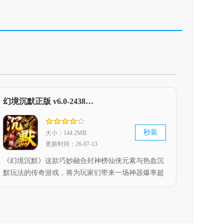
幻境沉默正版 v6.0-2438415
秒装
大小：144.2MB
更新时间：26-07-13
《幻境沉默》这款巧妙融合封神榜仙侠元素与热血沉
默玩法的传奇游戏，将为玩家们带来一场神器爆率超
高、福利惊喜不断的经典沉默玩法竞技对战体验，期
待你的精彩表现！