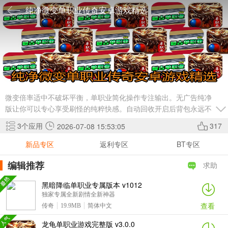
纯净微变单职业传奇安卓游戏精选
微变倍率适中不破坏平衡，单职业简化操作专注输出。无广告纯净
版让你可以专心享受刷怪的纯粹快感。自动回收开启后背包永远不
爆满。适合碎片时间拿出来挂一会儿。点下载进服随便砍砍怪！
3
个应用
317
2026-07-08 15:53:05
新品专区
返利专区
BT专区
编辑推荐
求助
黑暗降临单职业专属版本 v1012
独家专属全新剧情全新神器
查看
传奇
19.9MB
简体中文
龙龟单职业游戏完整版 v3.0.0