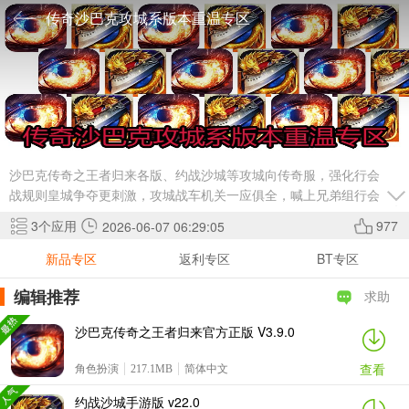
传奇沙巴克攻城系版本重温专区
沙巴克传奇之王者归来各版、约战沙城等攻城向传奇服，强化行会
战规则皇城争夺更刺激，攻城战车机关一应俱全，喊上兄弟组行会
今晚就推沙巴克。
3
个应用
977
2026-06-07 06:29:05
新品专区
返利专区
BT专区
编辑推荐
求助
沙巴克传奇之王者归来官方正版 V3.9.0
查看
角色扮演
217.1MB
简体中文
约战沙城手游版 v22.0