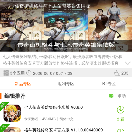
传奇街机格斗与七人传奇英雄集结版
七人传奇英雄集结小米版联动日漫IP，最强勇者吸血鬼传奇正版和
格斗英雄传奇安卓官方版偏动作格斗连招，必杀演出炸裂搓招爽
快，动漫粉兼动作控别错过。
3
个应用
233
2026-06-07 05:17:09
新品专区
返利专区
BT专区
编辑推荐
求助
七人传奇英雄集结小米版 V0.6.0
查看
卡牌游戏
453.0MB
简体中文
格斗英雄传奇安卓官方版 V1.1.0.00440009