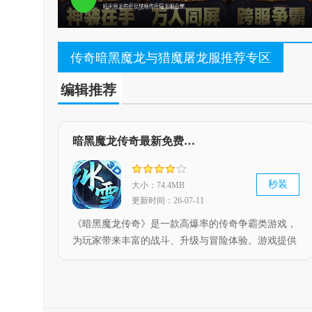
传奇暗黑魔龙与猎魔屠龙服推荐专区
编辑推荐
暗黑魔龙传奇最新免费版 V1.2.2
秒装
大小：74.4MB
更新时间：26-07-11
《暗黑魔龙传奇》是一款高爆率的传奇争霸类游戏，
为玩家带来丰富的战斗、升级与冒险体验。游戏提供
多种角色选择及独特的技能属性，内置各类挑战与副
本供玩家探索，战斗过程刺激且节奏明快。玩家可通
过搭配不同武器与技能战术，完成挑战并获取丰厚资
源。此外，游戏还设有社交系统，助力玩家结识更多