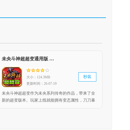
未央斗神超超变通用版 V4.5.1
秒装
大小：124.3MB
更新时间：26-07-19
未央斗神超超变作为未央系列传奇的作品，带来了全
新的超变版本。玩家上线就能拥有变态属性，刀刀暴
击且附带切割效果，打怪轻松得如同砍瓜切菜，毫无
挑战难度。在这款传奇里，真实充值道具可以通过打
怪获取，每天还有各类活动助力大家领取所需材料，
即便不花钱也能畅快游玩。