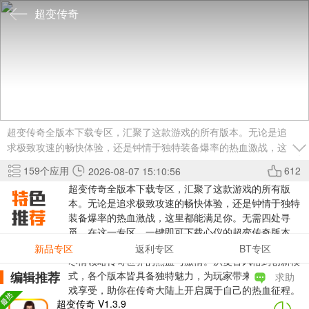
超变传奇
超变传奇全版本下载专区，汇聚了这款游戏的所有版本。无论是追
求极致攻速的畅快体验，还是钟情于独特装备爆率的热血激战，这
里都能满足你。无需四处寻觅，在这一专区，一键即可下载心仪的
159
个应用
612
2026-08-07 15:10:56
超变传奇版本。游戏以其丰富多样的玩法，如经典的沙城争霸，让
超变传奇全版本下载专区，汇聚了这款游戏的所有版
玩家尽情领略传奇世界的热血与激情。从复古风格到创新模式，各
本。无论是追求极致攻速的畅快体验，还是钟情于独特
个版本皆具备独特魅力，为玩家带来沉浸式的游戏享受，助你在传
装备爆率的热血激战，这里都能满足你。无需四处寻
奇大陆上开启属于自己的热血征程。
觅，在这一专区，一键即可下载心仪的超变传奇版本。
游戏以其丰富多样的玩法，如经典的沙城争霸，让玩家
新品专区
返利专区
BT专区
尽情领略传奇世界的热血与激情。从复古风格到创新模
编辑推荐
式，各个版本皆具备独特魅力，为玩家带来沉浸式的游
求助
戏享受，助你在传奇大陆上开启属于自己的热血征程。
超变传奇 V1.3.9