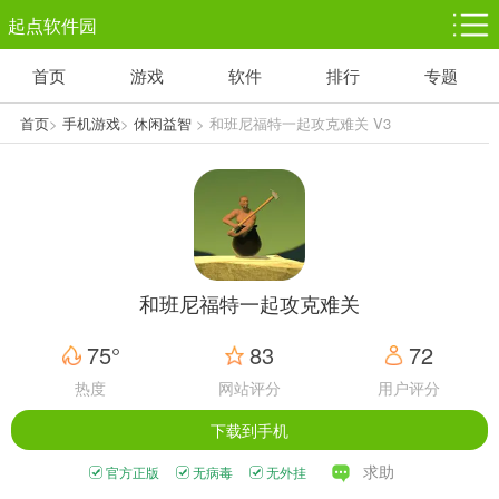
起点软件园
首页
游戏
软件
排行
专题
塔防游戏
休闲益智
体育竞技
1千+款游戏
1万+款游戏
5百+款游戏
首页
>
手机游戏
>
休闲益智
> 和班尼福特一起攻克难关 V3
角色扮演
赛车竞速
动作射击
3千+款游戏
3百+款游戏
3百+款游戏
和班尼福特一起攻克难关
75°
83
72
热度
网站评分
用户评分
下载到手机
求助
官方正版
无病毒
无外挂