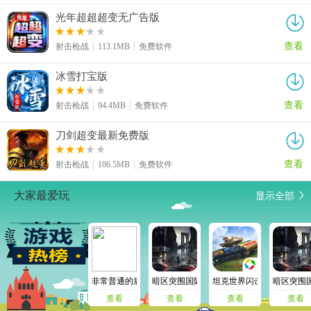
光年超超超变无广告版
查看
射击枪战
113.1MB
免费软件
冰雪打宝版
查看
射击枪战
94.4MB
免费软件
刀剑超变最新免费版
查看
射击枪战
106.5MB
免费软件
显示全部
大家最爱玩
非常普通的鹿未来版
暗区突围国际版
坦克世界闪击战
暗区突围
查看
查看
查看
查看