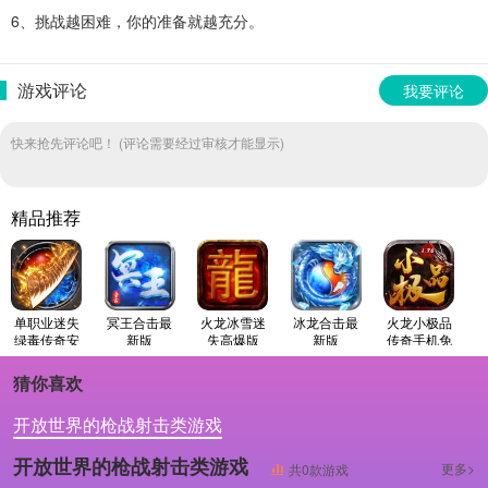
6、挑战越困难，你的准备就越充分。
游戏评论
我要评论
快来抢先评论吧！ (评论需要经过审核才能显示)
精品推荐
单职业迷失
冥王合击最
火龙冰雪迷
冰龙合击最
火龙小极品
绿毒传奇安
新版
失高爆版
新版
传奇手机免
卓版
费版
猜你喜欢
开放世界的枪战射击类游戏
以末日生存为题材的枪战射击类游戏
开放世界的枪战射击类游戏
更多>
共0款游戏
僵尸题材的枪战射击类游戏