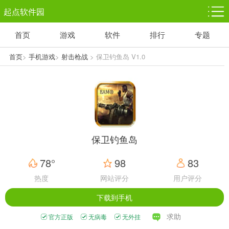
起点软件园
首页
游戏
软件
排行
专题
塔防游戏
休闲益智
体育竞技
1千+款游戏
1万+款游戏
5百+款游戏
首页
>
手机游戏
>
射击枪战
> 保卫钓鱼岛 V1.0
角色扮演
赛车竞速
动作射击
3千+款游戏
3百+款游戏
3百+款游戏
保卫钓鱼岛
78°
98
83
热度
网站评分
用户评分
下载到手机
求助
官方正版
无病毒
无外挂