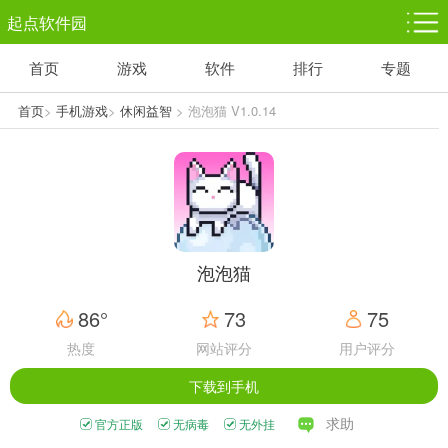
起点软件园
首页
游戏
软件
排行
专题
塔防游戏
休闲益智
体育竞技
1千+款游戏
1万+款游戏
5百+款游戏
首页
>
手机游戏
>
休闲益智
> 泡泡猫 V1.0.14
角色扮演
赛车竞速
动作射击
3千+款游戏
3百+款游戏
3百+款游戏
泡泡猫
86°
73
75
热度
网站评分
用户评分
下载到手机
求助
官方正版
无病毒
无外挂