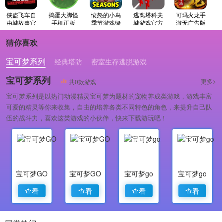
侠盗飞车自
捣蛋大脚怪
愤怒的小鸟
逃离塔科夫
可玛火龙手
由城故事官
手机正版
季节游戏绿
城游戏官方
游无广告版
方正版
色版
版
猜你喜欢
宝可梦系列
经典塔防
密室生存逃脱游戏
宝可梦系列
更多>
共0款游戏
宝可梦系列是以热门动漫精灵宝可梦为题材的宠物养成类游戏，游戏丰富
可爱的精灵等你来收集，自由的培养各类不同特色的角色，来提升自己队
伍的战斗力，喜欢这类游戏的小伙伴，快来下载游玩吧！
宝可梦GO
宝可梦GO
宝可梦go
宝可梦go
查看
查看
查看
查看