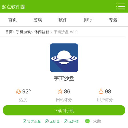
起点软件园
首页
游戏
软件
排行
专题
塔防游戏
休闲益智
体育竞技
1千+款游戏
1万+款游戏
5百+款游戏
首页
>
手机游戏
>
休闲益智
> 宇宙沙盘 V3.2
角色扮演
赛车竞速
动作射击
3千+款游戏
3百+款游戏
3百+款游戏
宇宙沙盘
92°
86
98
热度
网站评分
用户评分
下载到手机
求助
官方正版
无病毒
无外挂