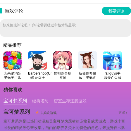
游戏评论
我要评论
快来抢先评论吧！ (评论需要经过审核才能显示)
精品推荐
宾果消消乐
Barbershop(Unity)
忧郁综合症
新仙剑奇侠
fallguys手
手游无广告
(理发店大
原版
传二手游直
游无广告版
版
亨)安卓官方
装版
版
猜你喜欢
宝可梦系列
经典塔防
密室生存逃脱游戏
宝可梦系列
更多>
共0款游戏
宝可梦系列是以热门动漫精灵宝可梦为题材的宠物养成类游戏，游戏丰富
可爱的精灵等你来收集，自由的培养各类不同特色的角色，来提升自己队