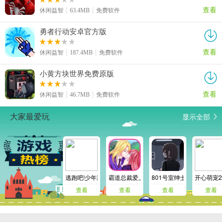
查看
休闲益智
63.4MB
免费软件
勇者行动安卓官方版
查看
休闲益智
187.4MB
免费软件
小黄方块世界免费原版
查看
休闲益智
46.7MB
免费软件
显示全部
大家最爱玩
逃跑吧!少年测试服
霸道总裁爱上我
801号室绅士版2.6.1
开心萌宠2
查看
查看
查看
查看