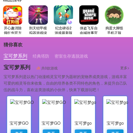
开心趣消除
刑天铠甲模
纪念碑谷2
侠盗飞车自
捣蛋大脚怪
领红包官方
拟器游戏绿
游戏最新版
由城故事官
手机正版
最新版
色版
方正版
猜你喜欢
宝可梦系列
经典塔防
密室生存逃脱游戏
宝可梦系列
更多>
共0款游戏
宝可梦系列是以热门动漫精灵宝可梦为题材的宠物养成类游戏，游戏丰富
可爱的精灵等你来收集，自由的培养各类不同特色的角色，来提升自己队
伍的战斗力，喜欢这类游戏的小伙伴，快来下载游玩吧！
宝可梦GO
宝可梦GO
宝可梦go
宝可梦go