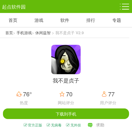
起点软件园
首页
游戏
软件
排行
专题
塔防游戏
休闲益智
体育竞技
1千+款游戏
1万+款游戏
5百+款游戏
首页
>
手机游戏
>
休闲益智
> 我不是贞子 V2.9
角色扮演
赛车竞速
动作射击
3千+款游戏
3百+款游戏
3百+款游戏
我不是贞子
76°
70
77
热度
网站评分
用户评分
下载到手机
求助
官方正版
无病毒
无外挂