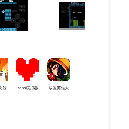
友躲
sans模拟器
放置英雄大
方版
免费版 V1.0
作战游戏官
方版 V1.1