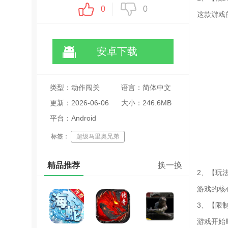
0
0
这款游戏
安卓下载
类型：动作闯关
语言：简体中文
更新：2026-06-06
大小：246.6MB
11:31:20
平台：Android
标签：
超级马里奥兄弟
经典闯关游戏
像素风格游戏
精品推荐
换一换
2、【玩
游戏的核
3、【限
游戏开始