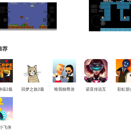
推荐
神庙2最
回梦之旅2最
唯我独尊游
诺亚传说互
彩虹朋
V1.1
新版
戏无广告版
通版
猫猫官
V1.5.25
V1.4.1
V22.2.467
V2
小飞侠