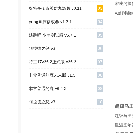
游戏的操
03
奥特曼传奇英雄九游版 v0.11
A键则能
04
pubg画质修改器 v1.2.1
05
逃跑吧!少年测试服 v6.7.1
06
阿拉德之怒 v3
07
特工17v26.2正式版 v26.2
08
非常普通的鹿未来版 v1.3
09
非常普通的鹿 v6.4.3
10
阿拉德之怒 v3
超级马
超级马里
重温童年