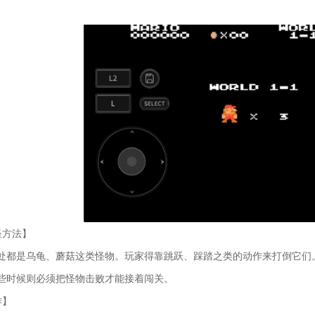
怪方法】
处都是乌龟、蘑菇这类怪物。玩家得靠跳跃、踩踏之类的动作来打倒它们
些时候则必须把怪物击败才能接着闯关。
作】