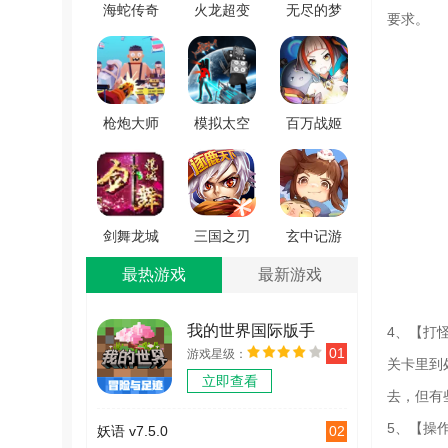
海蛇传奇
火龙超变
无尽的梦
要求。
无广告版
高爆版游
魇医院安
V2022999997.0.01
戏
卓免费版
V1.0.1.3900
V1.2.6
枪炮大师
模拟太空
百万战姬
张三手游
行动官方
官方正版
免费版
版 V1.0.0
V1.0
V0.1
剑舞龙城
三国之刃
玄中记游
最新免费
官方正版
戏绿色版
最热游戏
最新游戏
版 V1.70.0
V18.19.0
V1.302.9603
我的世界国际版手
4、【打
01
游戏星级：
机版
关卡里到
立即查看
v2.12.5.246529
去，但有
5、【操
02
妖语 v7.5.0