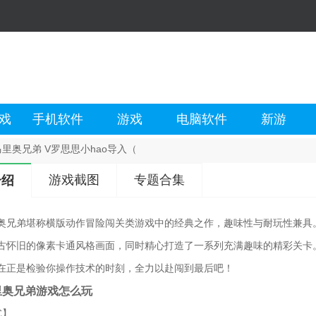
戏
手机软件
游戏
电脑软件
新游
里奥兄弟 V罗思思小hao导入（
游戏截图
专题合集
介绍
奥兄弟堪称横版动作冒险闯关类游戏中的经典之作，趣味性与耐玩性兼具
古怀旧的像素卡通风格画面，同时精心打造了一系列充满趣味的精彩关卡
在正是检验你操作技术的时刻，全力以赴闯到最后吧！
里奥兄弟游戏怎么玩
式】