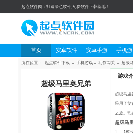
起点软件园：
打造绿色软件,免费软件下载基地！
首页
安卓软件
安卓手游
手机游
所在位置：
起点软件下载
→
手机游戏
→
动作闯关
→
超级马
游戏
超级马里奥兄弟
超级马里
采用了复
之旅。现
超级马
1、【模