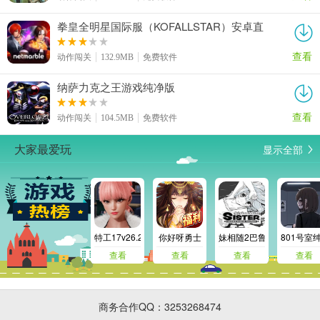
拳皇全明星国际服（KOFALLSTAR）安卓直
装版
查看
动作闯关
132.9MB
免费软件
纳萨力克之王游戏纯净版
查看
动作闯关
104.5MB
免费软件
显示全部
大家最爱玩
特工17v26.2正式版
你好呀勇士
妹相随2巴鲁移植汉化版
801号室
查看
查看
查看
查看
商务合作QQ：3253268474