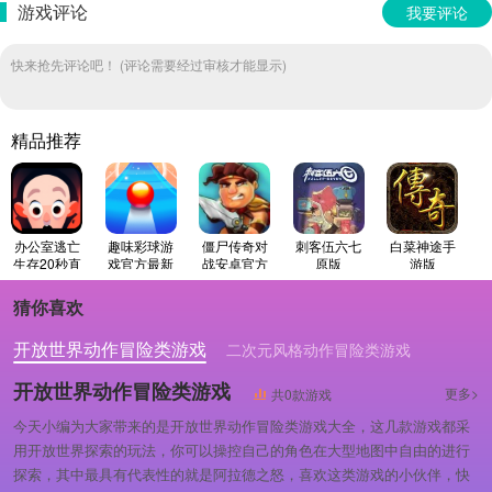
游戏评论
我要评论
快来抢先评论吧！ (评论需要经过审核才能显示)
精品推荐
办公室逃亡
趣味彩球游
僵尸传奇对
刺客伍六七
白菜神途手
生存20秒直
戏官方最新
战安卓官方
原版
游版
装版
版
版
猜你喜欢
开放世界动作冒险类游戏
二次元风格动作冒险类游戏
动作冒险游戏
开放世界动作冒险类游戏
更多>
共0款游戏
今天小编为大家带来的是开放世界动作冒险类游戏大全，这几款游戏都采
用开放世界探索的玩法，你可以操控自己的角色在大型地图中自由的进行
探索，其中最具有代表性的就是阿拉德之怒，喜欢这类游戏的小伙伴，快