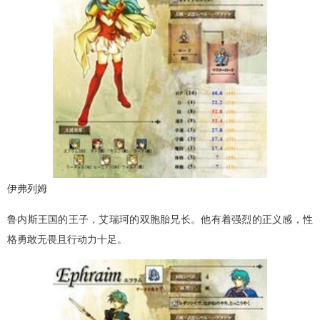
伊弗列姆
鲁内斯王国的王子，艾瑞珂的双胞胎兄长。他有着强烈的正义感，性
格勇敢无畏且行动力十足。