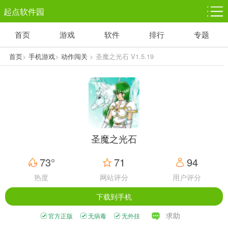
起点软件园
首页
游戏
软件
排行
专题
塔防游戏
休闲益智
体育竞技
1千+款游戏
1万+款游戏
5百+款游戏
首页
>
手机游戏
>
动作闯关
> 圣魔之光石 V1.5.19
角色扮演
赛车竞速
动作射击
3千+款游戏
3百+款游戏
3百+款游戏
圣魔之光石
73°
71
94
热度
网站评分
用户评分
下载到手机
求助
官方正版
无病毒
无外挂