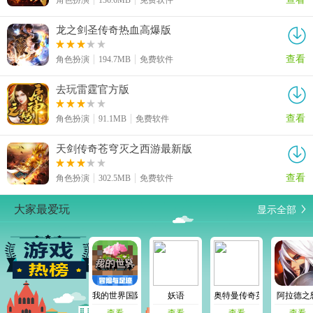
角色扮演
136.6MB
免费软件
龙之剑圣传奇热血高爆版
查看
角色扮演
194.7MB
免费软件
去玩雷霆官方版
查看
角色扮演
91.1MB
免费软件
天剑传奇苍穹灭之西游最新版
查看
角色扮演
302.5MB
免费软件
显示全部
大家最爱玩
我的世界国际版手机版
妖语
奥特曼传奇英雄九游版
阿拉德之
查看
查看
查看
查看