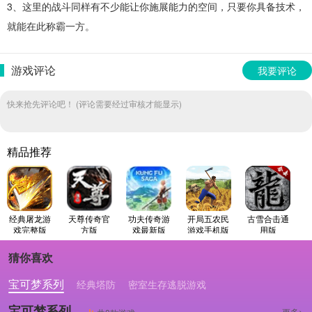
3、这里的战斗同样有不少能让你施展能力的空间，只要你具备技术，
就能在此称霸一方。
游戏评论
我要评论
快来抢先评论吧！ (评论需要经过审核才能显示)
精品推荐
经典屠龙游
天尊传奇官
功夫传奇游
开局五农民
古雪合击通
戏完整版
方版
戏最新版
游戏手机版
用版
猜你喜欢
宝可梦系列
经典塔防
密室生存逃脱游戏
宝可梦系列
更多>