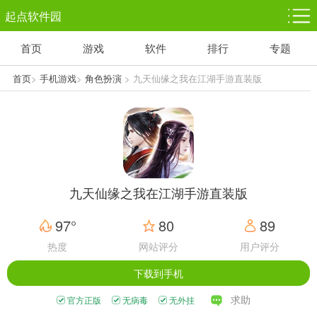
起点软件园
首页
游戏
软件
排行
专题
塔防游戏
休闲益智
体育竞技
1千+款游戏
1万+款游戏
5百+款游戏
首页
>
手机游戏
>
角色扮演
> 九天仙缘之我在江湖手游直装版
V1.10.28
角色扮演
赛车竞速
动作射击
3千+款游戏
3百+款游戏
3百+款游戏
九天仙缘之我在江湖手游直装版
97°
80
89
热度
网站评分
用户评分
下载到手机
求助
官方正版
无病毒
无外挂