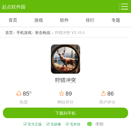
起点软件园
首页
游戏
软件
排行
专题
塔防游戏
休闲益智
体育竞技
1千+款游戏
1万+款游戏
5百+款游戏
首页
>
手机游戏
>
射击枪战
> 狩猎冲突 V3.15.0
角色扮演
赛车竞速
动作射击
3千+款游戏
3百+款游戏
3百+款游戏
狩猎冲突
85°
89
86
热度
网站评分
用户评分
下载到手机
求助
官方正版
无病毒
无外挂