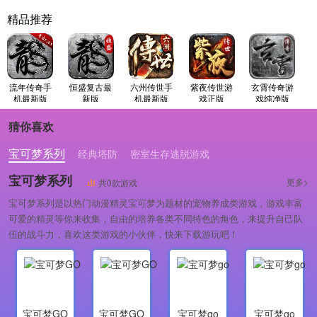
精品推荐
流年传奇手
恒盛复古最
六州传世手
紫夜传世游
玄霄传奇游
机最新版
新版
机最新版
戏正版
戏纯净版
猜你喜欢
宝可梦系列
经典塔防
密室生存逃脱游戏
宝可梦系列
更多>
共0款游戏
宝可梦系列是以热门动漫精灵宝可梦为题材的宠物养成类游戏，游戏丰富
可爱的精灵等你来收集，自由的培养各类不同特色的角色，来提升自己队
伍的战斗力，喜欢这类游戏的小伙伴，快来下载游玩吧！
宝可梦GO
宝可梦GO
宝可梦go
宝可梦go