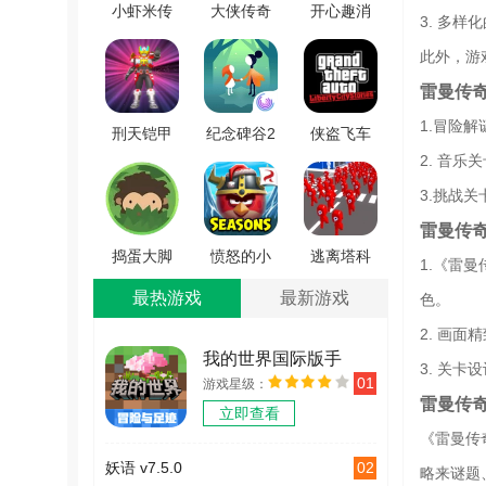
小虾米传
大侠传奇
开心趣消
3. 多
奇重现游
怒火一刀
除领红包
此外，游
戏完整版
手游版
官方最新
雷曼传
V1.80
V1.4.109
版 V1.2
1.冒险
刑天铠甲
纪念碑谷2
侠盗飞车
2. 音
模拟器游
游戏最新
自由城故
戏绿色版
版 V2.1.3
事官方正
3.挑战
V1.1
版 V2.1
雷曼传
捣蛋大脚
愤怒的小
逃离塔科
1.《雷
怪手机正
鸟季节游
夫城游戏
最热游戏
最新游戏
色。
版 V1.1
戏绿色版
官方版
2. 画
V6.6.2
V0.5
我的世界国际版手
3. 关
01
游戏星级：
机版
雷曼传
立即查看
v2.12.5.246529
《雷曼传
02
妖语 v7.5.0
略来谜题