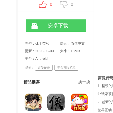
0
0
安卓下载
类型：休闲益智
语言：简体中文
更新：2026-06-03
大小：18MB
16:15:11
平台：Android
标签：
雷曼传奇
平台冒险游戏
音乐解谜关卡
雷曼传
精品推荐
换一换
1. 精
让玩家获
2. 创
世界互动