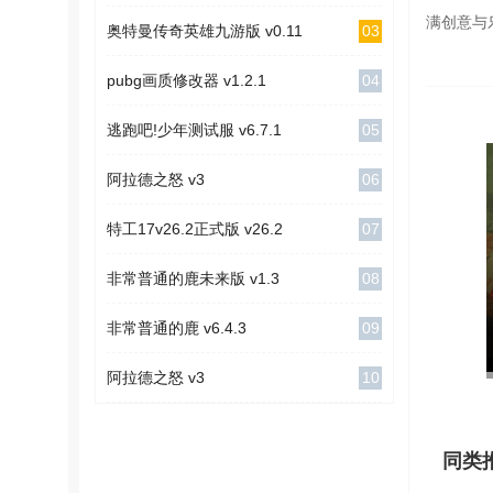
满创意与
03
奥特曼传奇英雄九游版 v0.11
04
pubg画质修改器 v1.2.1
05
逃跑吧!少年测试服 v6.7.1
06
阿拉德之怒 v3
07
特工17v26.2正式版 v26.2
08
非常普通的鹿未来版 v1.3
09
非常普通的鹿 v6.4.3
10
阿拉德之怒 v3
同类