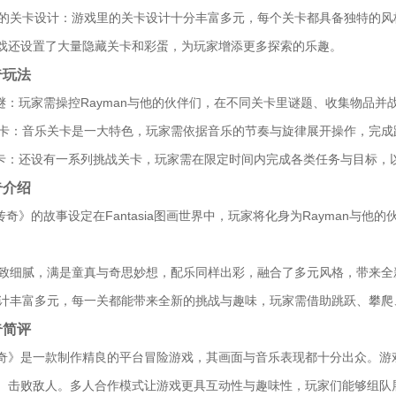
样化的关卡设计：游戏里的关卡设计十分丰富多元，每个关卡都具备独特的
戏还设置了大量隐藏关卡和彩蛋，为玩家增添更多探索的乐趣。
奇玩法
解谜：玩家需操控Rayman与他的伙伴们，在不同关卡里谜题、收集物品并战胜
乐关卡：音乐关卡是一大特色，玩家需依据音乐的节奏与旋律展开操作，完
关卡：还设有一系列挑战关卡，玩家需在限定时间内完成各类任务与目标，
奇介绍
曼传奇》的故事设定在Fantasia图画世界中，玩家将化身为Rayman
面精致细腻，满是童真与奇思妙想，配乐同样出彩，融合了多元风格，带来
卡设计丰富多元，每一关都能带来全新的挑战与趣味，玩家需借助跳跃、攀
奇简评
奇》是一款制作精良的平台冒险游戏，其画面与音乐表现都十分出众。游
、击败敌人。多人合作模式让游戏更具互动性与趣味性，玩家们能够组队