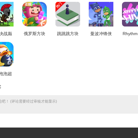
决战巅
俄罗斯方块
跳跳跳方块
曼波冲锋侠
Rhythm
戏官方
环游记游戏
游戏安装包
游戏绿色版
手游
1.0.2
无广告版
V1.2.2
V1.0.6
V7.0
V1.86001.145071
泡泡超
官方版
论
.14.1
吧！ (评论需要经过审核才能显示)