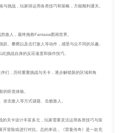
风格与挑战，玩家得运用各类技巧和策略，方能顺利通关。
敌人，最终挽救Fantasia图画世界。
成跳跃、攀爬以及击打敌人等动作，感受与众不同的乐趣。
以此挑战自身的反应速度和操作技巧。
与他的伙伴们，历经重重挑战与关卡，逐步解锁新的区域和角
全新的听觉体验。
爬、攻击敌人等方式谜题、击败敌人。
戏的关卡设计丰富多元，玩家需要灵活运用各类技巧与策
展开冒险或进行对抗。总的来说，《雷曼传奇》是一款充