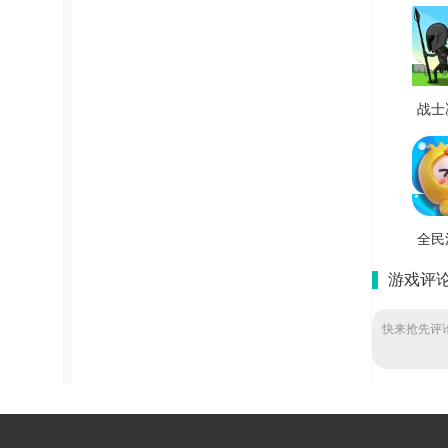
战士
峰游
版 V
全民
人
游戏评
V2
快来抢先评论