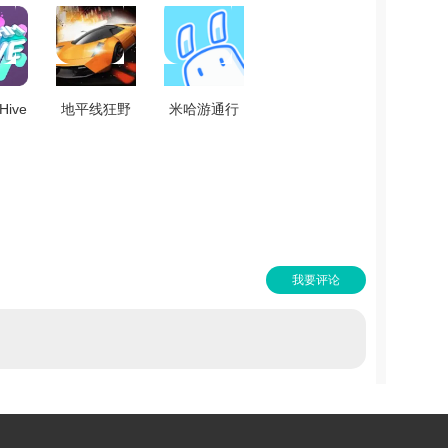
Hive
地平线狂野
米哈游通行
版
赛车直装游
证安卓免费
.0
戏版 V1.2
版 V2.7.0
我要评论